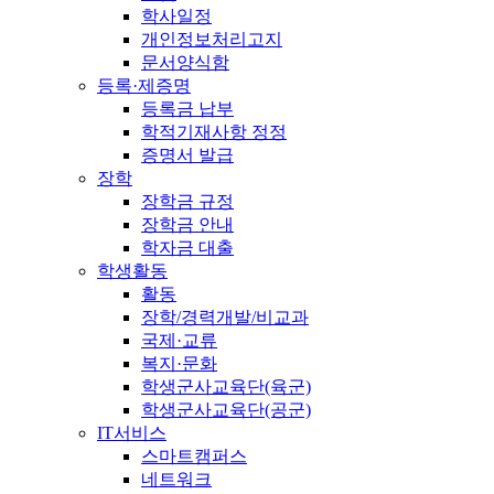
학사일정
개인정보처리고지
문서양식함
등록·제증명
등록금 납부
학적기재사항 정정
증명서 발급
장학
장학금 규정
장학금 안내
학자금 대출
학생활동
활동
장학/경력개발/비교과
국제·교류
복지·문화
학생군사교육단(육군)
학생군사교육단(공군)
IT서비스
스마트캠퍼스
네트워크