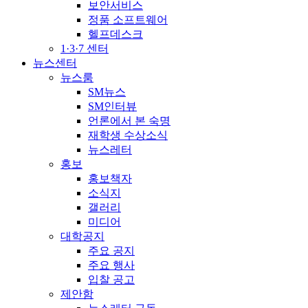
보안서비스
정품 소프트웨어
헬프데스크
1·3·7 센터
뉴스센터
뉴스룸
SM뉴스
SM인터뷰
언론에서 본 숙명
재학생 수상소식
뉴스레터
홍보
홍보책자
소식지
갤러리
미디어
대학공지
주요 공지
주요 행사
입찰 공고
제안함