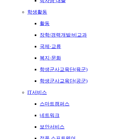
학자금 대출
학생활동
활동
장학/경력개발/비교과
국제·교류
복지·문화
학생군사교육단(육군)
학생군사교육단(공군)
IT서비스
스마트캠퍼스
네트워크
보안서비스
정품 소프트웨어