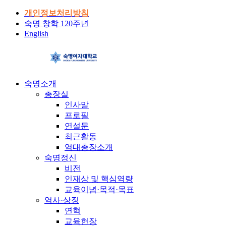
개인정보처리방침
숙명 창학 120주년
English
숙명소개
총장실
인사말
프로필
연설문
최근활동
역대총장소개
숙명정신
비전
인재상 및 핵심역량
교육이념·목적·목표
역사·상징
연혁
교육헌장