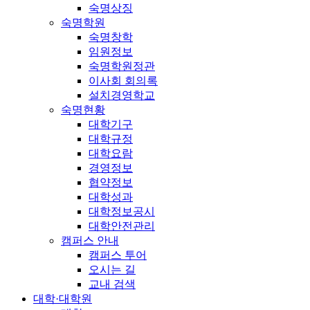
숙명상징
숙명학원
숙명창학
임원정보
숙명학원정관
이사회 회의록
설치경영학교
숙명현황
대학기구
대학규정
대학요람
경영정보
협약정보
대학성과
대학정보공시
대학안전관리
캠퍼스 안내
캠퍼스 투어
오시는 길
교내 검색
대학·대학원