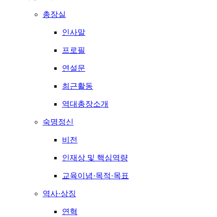
총장실
인사말
프로필
연설문
최근활동
역대총장소개
숙명정신
비전
인재상 및 핵심역량
교육이념·목적·목표
역사·상징
연혁