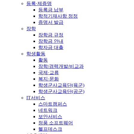
등록·제증명
등록금 납부
학적기재사항 정정
증명서 발급
장학
장학금 규정
장학금 안내
학자금 대출
학생활동
활동
장학/경력개발/비교과
국제·교류
복지·문화
학생군사교육단(육군)
학생군사교육단(공군)
IT서비스
스마트캠퍼스
네트워크
보안서비스
정품 소프트웨어
헬프데스크