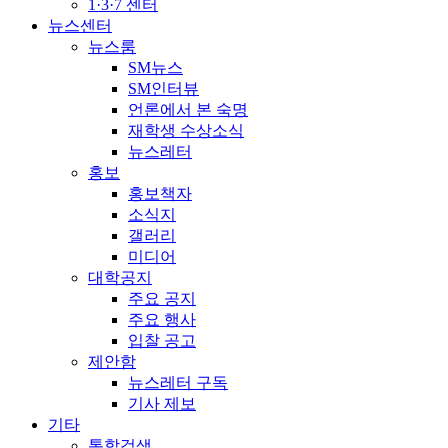
1·3·7 센터
뉴스센터
뉴스룸
SM뉴스
SM인터뷰
언론에서 본 숙명
재학생 수상소식
뉴스레터
홍보
홍보책자
소식지
갤러리
미디어
대학공지
주요 공지
주요 행사
입찰 공고
제안함
뉴스레터 구독
기사 제보
기타
통합검색