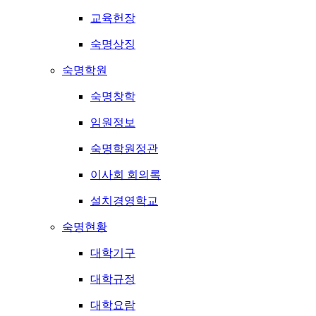
교육헌장
숙명상징
숙명학원
숙명창학
임원정보
숙명학원정관
이사회 회의록
설치경영학교
숙명현황
대학기구
대학규정
대학요람