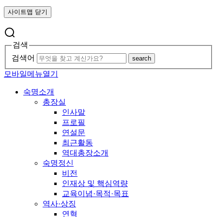
사이트맵 닫기
검색
검색어
search
모바일메뉴열기
숙명소개
총장실
인사말
프로필
연설문
최근활동
역대총장소개
숙명정신
비전
인재상 및 핵심역량
교육이념·목적·목표
역사·상징
연혁