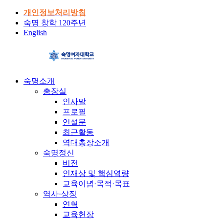
개인정보처리방침
숙명 창학 120주년
English
숙명소개
총장실
인사말
프로필
연설문
최근활동
역대총장소개
숙명정신
비전
인재상 및 핵심역량
교육이념·목적·목표
역사·상징
연혁
교육헌장