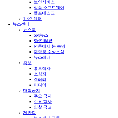
보안서비스
정품 소프트웨어
헬프데스크
1·3·7 센터
뉴스센터
뉴스룸
SM뉴스
SM인터뷰
언론에서 본 숙명
재학생 수상소식
뉴스레터
홍보
홍보책자
소식지
갤러리
미디어
대학공지
주요 공지
주요 행사
입찰 공고
제안함