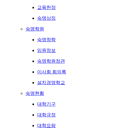
교육헌장
숙명상징
숙명학원
숙명창학
임원정보
숙명학원정관
이사회 회의록
설치경영학교
숙명현황
대학기구
대학규정
대학요람