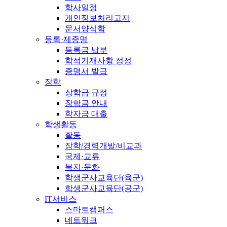
학사일정
개인정보처리고지
문서양식함
등록·제증명
등록금 납부
학적기재사항 정정
증명서 발급
장학
장학금 규정
장학금 안내
학자금 대출
학생활동
활동
장학/경력개발/비교과
국제·교류
복지·문화
학생군사교육단(육군)
학생군사교육단(공군)
IT서비스
스마트캠퍼스
네트워크