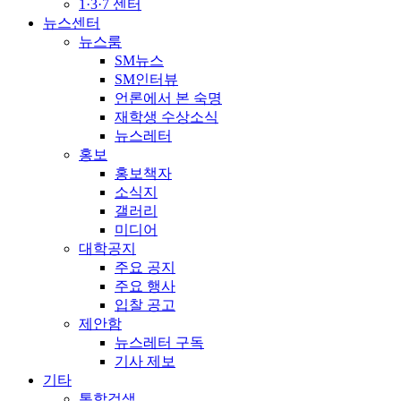
1·3·7 센터
뉴스센터
뉴스룸
SM뉴스
SM인터뷰
언론에서 본 숙명
재학생 수상소식
뉴스레터
홍보
홍보책자
소식지
갤러리
미디어
대학공지
주요 공지
주요 행사
입찰 공고
제안함
뉴스레터 구독
기사 제보
기타
통합검색