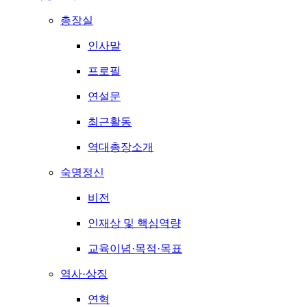
총장실
인사말
프로필
연설문
최근활동
역대총장소개
숙명정신
비전
인재상 및 핵심역량
교육이념·목적·목표
역사·상징
연혁