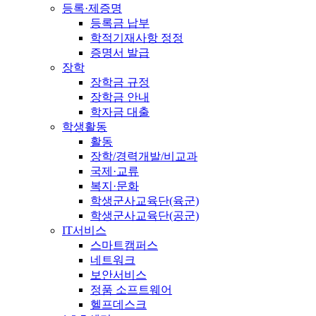
등록·제증명
등록금 납부
학적기재사항 정정
증명서 발급
장학
장학금 규정
장학금 안내
학자금 대출
학생활동
활동
장학/경력개발/비교과
국제·교류
복지·문화
학생군사교육단(육군)
학생군사교육단(공군)
IT서비스
스마트캠퍼스
네트워크
보안서비스
정품 소프트웨어
헬프데스크