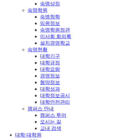
숙명상징
숙명학원
숙명창학
임원정보
숙명학원정관
이사회 회의록
설치경영학교
숙명현황
대학기구
대학규정
대학요람
경영정보
협약정보
대학성과
대학정보공시
대학안전관리
캠퍼스 안내
캠퍼스 투어
오시는 길
교내 검색
대학·대학원