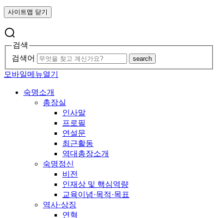
사이트맵 닫기
검색
검색어
search
모바일메뉴열기
숙명소개
총장실
인사말
프로필
연설문
최근활동
역대총장소개
숙명정신
비전
인재상 및 핵심역량
교육이념·목적·목표
역사·상징
연혁