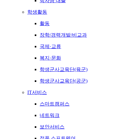
학자금 대출
학생활동
활동
장학/경력개발/비교과
국제·교류
복지·문화
학생군사교육단(육군)
학생군사교육단(공군)
IT서비스
스마트캠퍼스
네트워크
보안서비스
정품 소프트웨어