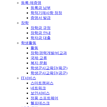
등록·제증명
등록금 납부
학적기재사항 정정
증명서 발급
장학
장학금 규정
장학금 안내
학자금 대출
학생활동
활동
장학/경력개발/비교과
국제·교류
복지·문화
학생군사교육단(육군)
학생군사교육단(공군)
IT서비스
스마트캠퍼스
네트워크
보안서비스
정품 소프트웨어
헬프데스크