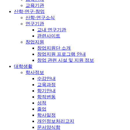
교육기관
산학·연구·창업
산학·연구소식
연구기관
교내 연구기관
관련사이트
창업지원
창업지원단 소개
창업지원 프로그램 안내
창업 관련 시설 및 지원 정보
대학생활
학사정보
수강안내
교육과정
학기안내
학적변동
성적
졸업
학사일정
개인정보처리고지
문서양식함