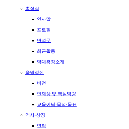
총장실
인사말
프로필
연설문
최근활동
역대총장소개
숙명정신
비전
인재상 및 핵심역량
교육이념·목적·목표
역사·상징
연혁