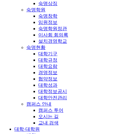
숙명상징
숙명학원
숙명창학
임원정보
숙명학원정관
이사회 회의록
설치경영학교
숙명현황
대학기구
대학규정
대학요람
경영정보
협약정보
대학성과
대학정보공시
대학안전관리
캠퍼스 안내
캠퍼스 투어
오시는 길
교내 검색
대학·대학원