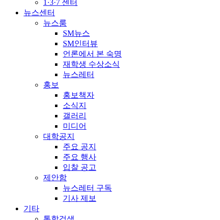
1·3·7 센터
뉴스센터
뉴스룸
SM뉴스
SM인터뷰
언론에서 본 숙명
재학생 수상소식
뉴스레터
홍보
홍보책자
소식지
갤러리
미디어
대학공지
주요 공지
주요 행사
입찰 공고
제안함
뉴스레터 구독
기사 제보
기타
통합검색