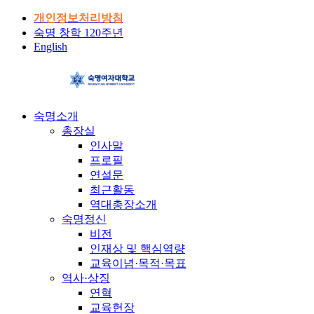
개인정보처리방침
숙명 창학 120주년
English
숙명소개
총장실
인사말
프로필
연설문
최근활동
역대총장소개
숙명정신
비전
인재상 및 핵심역량
교육이념·목적·목표
역사·상징
연혁
교육헌장