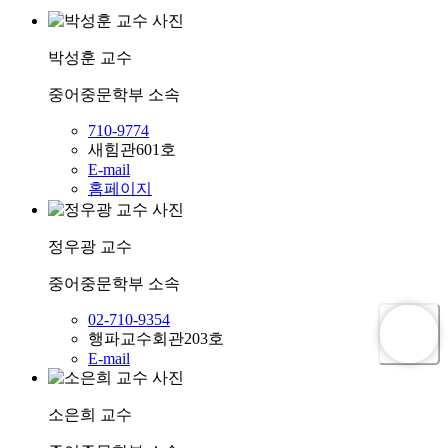
박성훈
교수
중어중문학부
소속
710-9774
새힘관601호
E-mail
홈페이지
정우광
교수
중어중문학부
소속
02-710-9354
행파교수회관203호
E-mail
소은희
교수