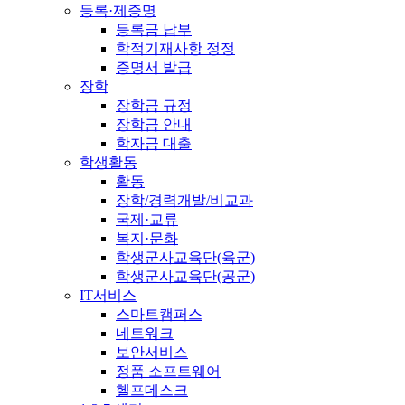
등록·제증명
등록금 납부
학적기재사항 정정
증명서 발급
장학
장학금 규정
장학금 안내
학자금 대출
학생활동
활동
장학/경력개발/비교과
국제·교류
복지·문화
학생군사교육단(육군)
학생군사교육단(공군)
IT서비스
스마트캠퍼스
네트워크
보안서비스
정품 소프트웨어
헬프데스크