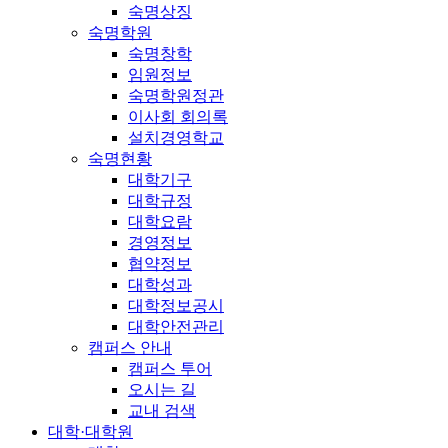
숙명상징
숙명학원
숙명창학
임원정보
숙명학원정관
이사회 회의록
설치경영학교
숙명현황
대학기구
대학규정
대학요람
경영정보
협약정보
대학성과
대학정보공시
대학안전관리
캠퍼스 안내
캠퍼스 투어
오시는 길
교내 검색
대학·대학원