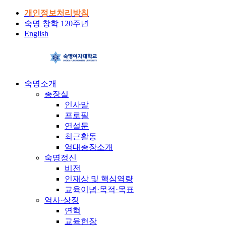
개인정보처리방침
숙명 창학 120주년
English
숙명소개
총장실
인사말
프로필
연설문
최근활동
역대총장소개
숙명정신
비전
인재상 및 핵심역량
교육이념·목적·목표
역사·상징
연혁
교육헌장