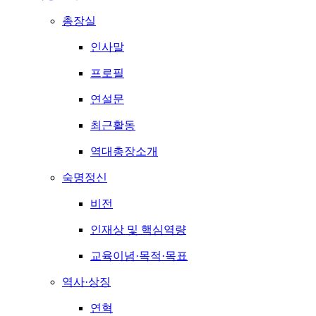
총장실
인사말
프로필
연설문
최근활동
역대총장소개
숙명정신
비전
인재상 및 핵심역량
교육이념·목적·목표
역사·상징
연혁