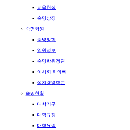
교육헌장
숙명상징
숙명학원
숙명창학
임원정보
숙명학원정관
이사회 회의록
설치경영학교
숙명현황
대학기구
대학규정
대학요람