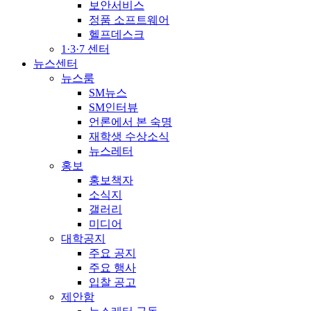
보안서비스
정품 소프트웨어
헬프데스크
1·3·7 센터
뉴스센터
뉴스룸
SM뉴스
SM인터뷰
언론에서 본 숙명
재학생 수상소식
뉴스레터
홍보
홍보책자
소식지
갤러리
미디어
대학공지
주요 공지
주요 행사
입찰 공고
제안함