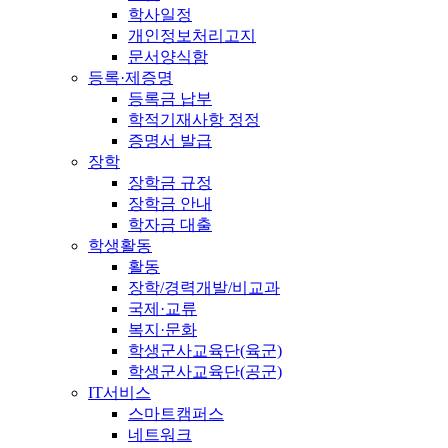
학사일정
개인정보처리고지
문서양식함
등록·제증명
등록금 납부
학적기재사항 정정
증명서 발급
장학
장학금 규정
장학금 안내
학자금 대출
학생활동
활동
장학/경력개발/비교과
국제·교류
복지·문화
학생군사교육단(육군)
학생군사교육단(공군)
IT서비스
스마트캠퍼스
네트워크