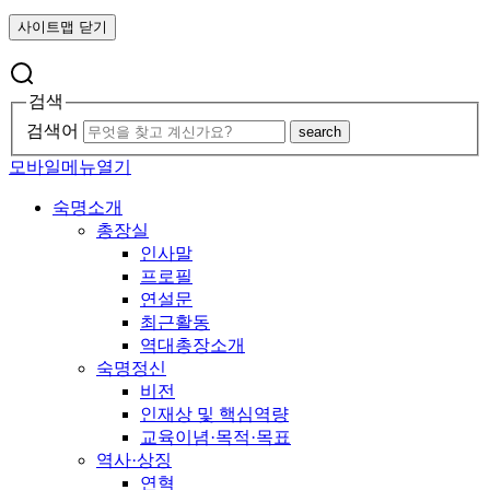
사이트맵 닫기
검색
검색어
search
모바일메뉴열기
숙명소개
총장실
인사말
프로필
연설문
최근활동
역대총장소개
숙명정신
비전
인재상 및 핵심역량
교육이념·목적·목표
역사·상징
연혁