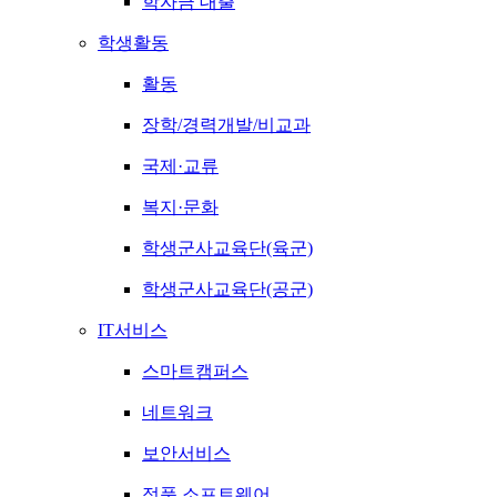
학자금 대출
학생활동
활동
장학/경력개발/비교과
국제·교류
복지·문화
학생군사교육단(육군)
학생군사교육단(공군)
IT서비스
스마트캠퍼스
네트워크
보안서비스
정품 소프트웨어