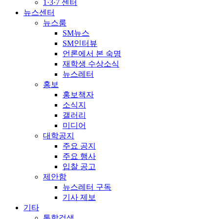
1·3·7 센터
뉴스센터
뉴스룸
SM뉴스
SM인터뷰
언론에서 본 숙명
재학생 수상소식
뉴스레터
홍보
홍보책자
소식지
갤러리
미디어
대학공지
주요 공지
주요 행사
입찰 공고
제안함
뉴스레터 구독
기사 제보
기타
통합검색