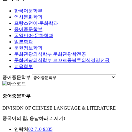
한국어문학부
역사문화학과
프랑스언어·문화학과
중어중문학부
독일언어·문화학과
일본학과
문헌정보학과
문화관광외식학부 문화관광학전공
문화관광외식학부 르꼬르동블루외식경영전공
교육학부
중어중문학부
중어중문학부
DIVISION OF CHINESE LANGUAGE & LITERATURE
중국어의 힘, 응답하라 21세기!
연락처
02-710-9335