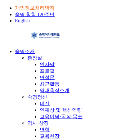
개인정보처리방침
숙명 창학 120주년
English
숙명소개
총장실
인사말
프로필
연설문
최근활동
역대총장소개
숙명정신
비전
인재상 및 핵심역량
교육이념·목적·목표
역사·상징
연혁
교육헌장