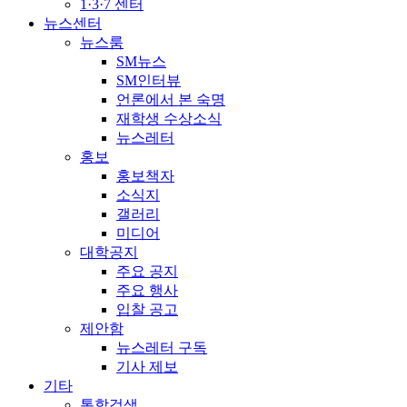
1·3·7 센터
뉴스센터
뉴스룸
SM뉴스
SM인터뷰
언론에서 본 숙명
재학생 수상소식
뉴스레터
홍보
홍보책자
소식지
갤러리
미디어
대학공지
주요 공지
주요 행사
입찰 공고
제안함
뉴스레터 구독
기사 제보
기타
통합검색