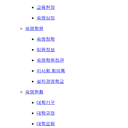
교육헌장
숙명상징
숙명학원
숙명창학
임원정보
숙명학원정관
이사회 회의록
설치경영학교
숙명현황
대학기구
대학규정
대학요람