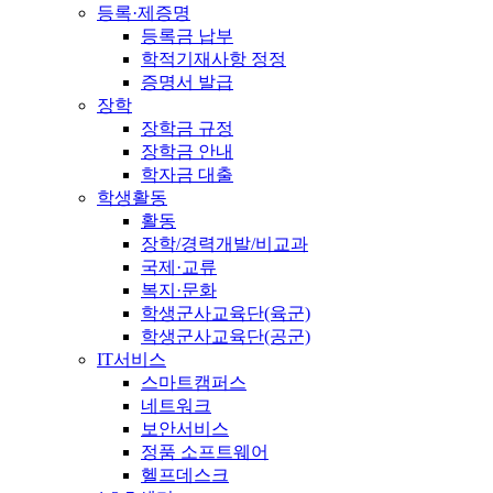
등록·제증명
등록금 납부
학적기재사항 정정
증명서 발급
장학
장학금 규정
장학금 안내
학자금 대출
학생활동
활동
장학/경력개발/비교과
국제·교류
복지·문화
학생군사교육단(육군)
학생군사교육단(공군)
IT서비스
스마트캠퍼스
네트워크
보안서비스
정품 소프트웨어
헬프데스크