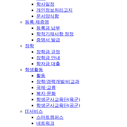
학사일정
개인정보처리고지
문서양식함
등록·제증명
등록금 납부
학적기재사항 정정
증명서 발급
장학
장학금 규정
장학금 안내
학자금 대출
학생활동
활동
장학/경력개발/비교과
국제·교류
복지·문화
학생군사교육단(육군)
학생군사교육단(공군)
IT서비스
스마트캠퍼스
네트워크