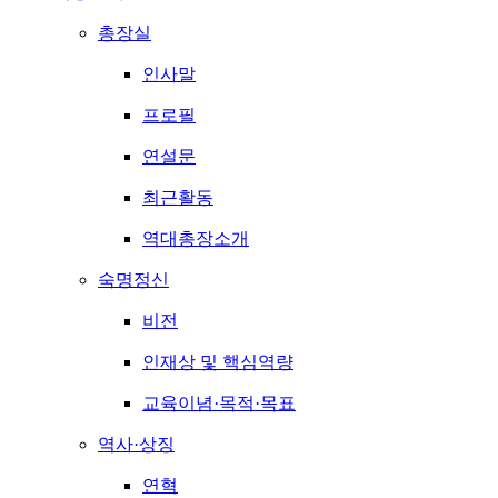
총장실
인사말
프로필
연설문
최근활동
역대총장소개
숙명정신
비전
인재상 및 핵심역량
교육이념·목적·목표
역사·상징
연혁