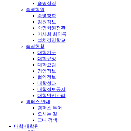
숙명상징
숙명학원
숙명창학
임원정보
숙명학원정관
이사회 회의록
설치경영학교
숙명현황
대학기구
대학규정
대학요람
경영정보
협약정보
대학성과
대학정보공시
대학안전관리
캠퍼스 안내
캠퍼스 투어
오시는 길
교내 검색
대학·대학원