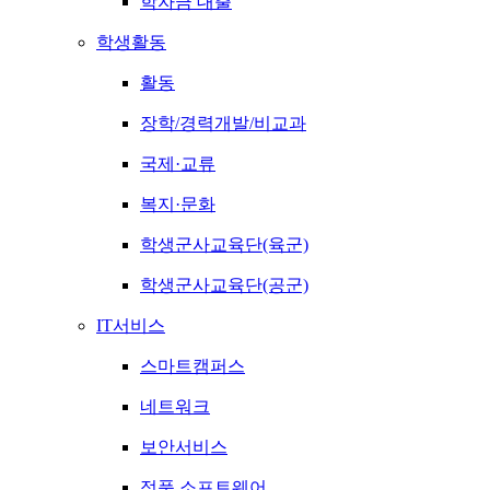
학자금 대출
학생활동
활동
장학/경력개발/비교과
국제·교류
복지·문화
학생군사교육단(육군)
학생군사교육단(공군)
IT서비스
스마트캠퍼스
네트워크
보안서비스
정품 소프트웨어