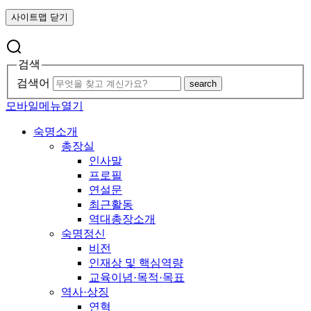
사이트맵 닫기
검색
검색어
search
모바일메뉴열기
숙명소개
총장실
인사말
프로필
연설문
최근활동
역대총장소개
숙명정신
비전
인재상 및 핵심역량
교육이념·목적·목표
역사·상징
연혁