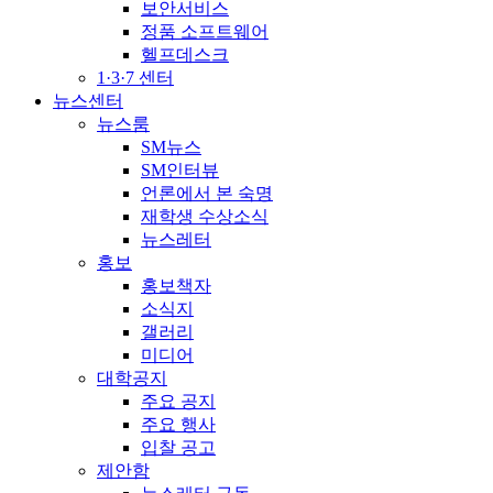
보안서비스
정품 소프트웨어
헬프데스크
1·3·7 센터
뉴스센터
뉴스룸
SM뉴스
SM인터뷰
언론에서 본 숙명
재학생 수상소식
뉴스레터
홍보
홍보책자
소식지
갤러리
미디어
대학공지
주요 공지
주요 행사
입찰 공고
제안함