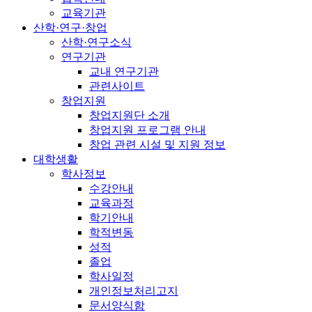
교육기관
산학·연구·창업
산학·연구소식
연구기관
교내 연구기관
관련사이트
창업지원
창업지원단 소개
창업지원 프로그램 안내
창업 관련 시설 및 지원 정보
대학생활
학사정보
수강안내
교육과정
학기안내
학적변동
성적
졸업
학사일정
개인정보처리고지
문서양식함