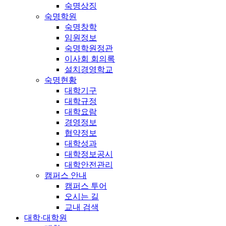
숙명상징
숙명학원
숙명창학
임원정보
숙명학원정관
이사회 회의록
설치경영학교
숙명현황
대학기구
대학규정
대학요람
경영정보
협약정보
대학성과
대학정보공시
대학안전관리
캠퍼스 안내
캠퍼스 투어
오시는 길
교내 검색
대학·대학원