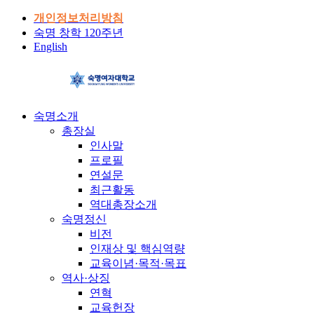
개인정보처리방침
숙명 창학 120주년
English
숙명소개
총장실
인사말
프로필
연설문
최근활동
역대총장소개
숙명정신
비전
인재상 및 핵심역량
교육이념·목적·목표
역사·상징
연혁
교육헌장