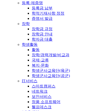
등록·제증명
등록금 납부
학적기재사항 정정
증명서 발급
장학
장학금 규정
장학금 안내
학자금 대출
학생활동
활동
장학/경력개발/비교과
국제·교류
복지·문화
학생군사교육단(육군)
학생군사교육단(공군)
IT서비스
스마트캠퍼스
네트워크
보안서비스
정품 소프트웨어
헬프데스크