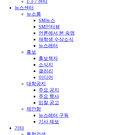
1·3·7 센터
뉴스센터
뉴스룸
SM뉴스
SM인터뷰
언론에서 본 숙명
재학생 수상소식
뉴스레터
홍보
홍보책자
소식지
갤러리
미디어
대학공지
주요 공지
주요 행사
입찰 공고
제안함
뉴스레터 구독
기사 제보
기타
통합검색