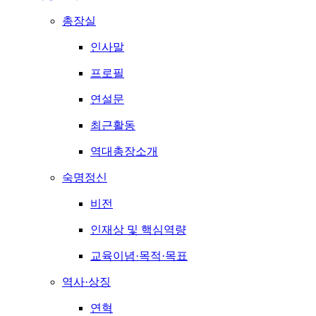
총장실
인사말
프로필
연설문
최근활동
역대총장소개
숙명정신
비전
인재상 및 핵심역량
교육이념·목적·목표
역사·상징
연혁