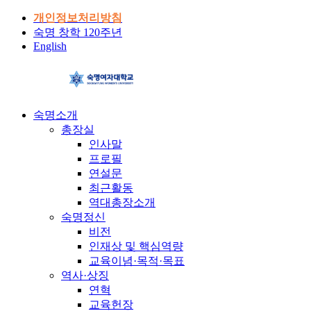
개인정보처리방침
숙명 창학 120주년
English
숙명소개
총장실
인사말
프로필
연설문
최근활동
역대총장소개
숙명정신
비전
인재상 및 핵심역량
교육이념·목적·목표
역사·상징
연혁
교육헌장