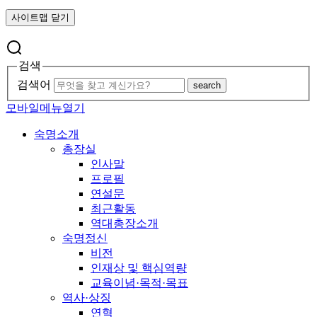
사이트맵 닫기
검색
검색어
search
모바일메뉴열기
숙명소개
총장실
인사말
프로필
연설문
최근활동
역대총장소개
숙명정신
비전
인재상 및 핵심역량
교육이념·목적·목표
역사·상징
연혁