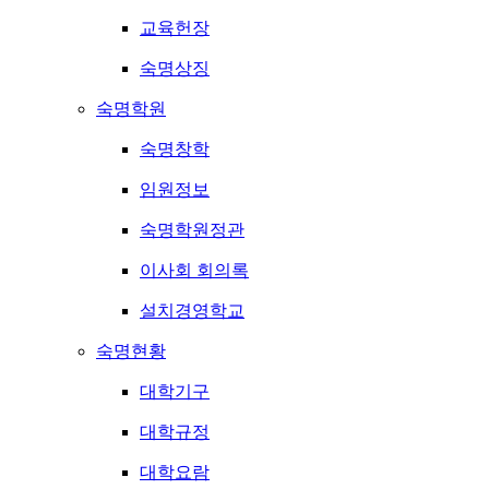
교육헌장
숙명상징
숙명학원
숙명창학
임원정보
숙명학원정관
이사회 회의록
설치경영학교
숙명현황
대학기구
대학규정
대학요람