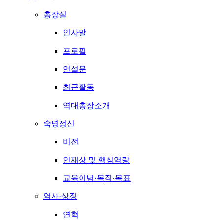
총장실
인사말
프로필
연설문
최근활동
역대총장소개
숙명정신
비전
인재상 및 핵심역량
교육이념·목적·목표
역사·상징
연혁