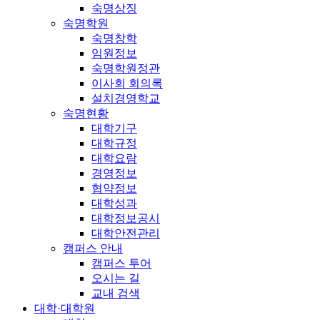
숙명상징
숙명학원
숙명창학
임원정보
숙명학원정관
이사회 회의록
설치경영학교
숙명현황
대학기구
대학규정
대학요람
경영정보
협약정보
대학성과
대학정보공시
대학안전관리
캠퍼스 안내
캠퍼스 투어
오시는 길
교내 검색
대학·대학원