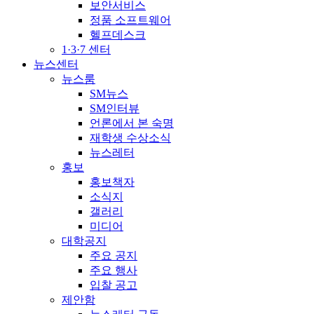
보안서비스
정품 소프트웨어
헬프데스크
1·3·7 센터
뉴스센터
뉴스룸
SM뉴스
SM인터뷰
언론에서 본 숙명
재학생 수상소식
뉴스레터
홍보
홍보책자
소식지
갤러리
미디어
대학공지
주요 공지
주요 행사
입찰 공고
제안함