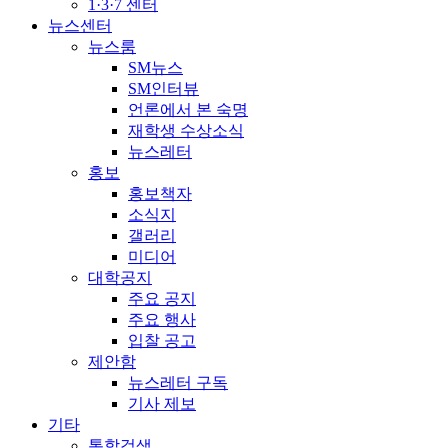
1·3·7 센터
뉴스센터
뉴스룸
SM뉴스
SM인터뷰
언론에서 본 숙명
재학생 수상소식
뉴스레터
홍보
홍보책자
소식지
갤러리
미디어
대학공지
주요 공지
주요 행사
입찰 공고
제안함
뉴스레터 구독
기사 제보
기타
통합검색