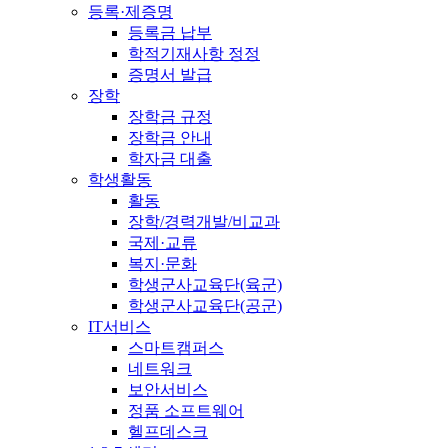
등록·제증명
등록금 납부
학적기재사항 정정
증명서 발급
장학
장학금 규정
장학금 안내
학자금 대출
학생활동
활동
장학/경력개발/비교과
국제·교류
복지·문화
학생군사교육단(육군)
학생군사교육단(공군)
IT서비스
스마트캠퍼스
네트워크
보안서비스
정품 소프트웨어
헬프데스크