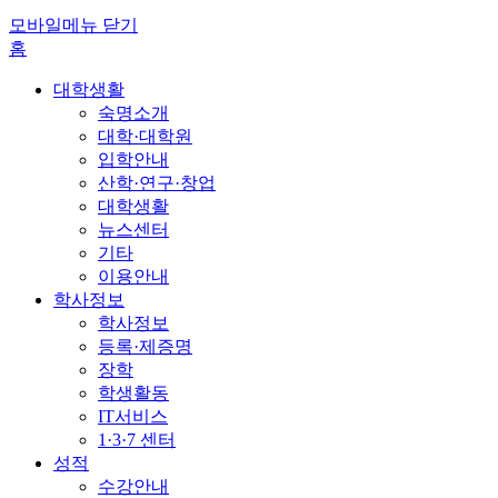
모바일메뉴 닫기
홈
대학생활
숙명소개
대학·대학원
입학안내
산학·연구·창업
대학생활
뉴스센터
기타
이용안내
학사정보
학사정보
등록·제증명
장학
학생활동
IT서비스
1·3·7 센터
성적
수강안내