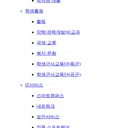
학자금 대출
학생활동
활동
장학/경력개발/비교과
국제·교류
복지·문화
학생군사교육단(육군)
학생군사교육단(공군)
IT서비스
스마트캠퍼스
네트워크
보안서비스
정품 소프트웨어