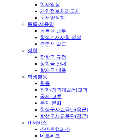
학사일정
개인정보처리고지
문서양식함
등록·제증명
등록금 납부
학적기재사항 정정
증명서 발급
장학
장학금 규정
장학금 안내
학자금 대출
학생활동
활동
장학/경력개발/비교과
국제·교류
복지·문화
학생군사교육단(육군)
학생군사교육단(공군)
IT서비스
스마트캠퍼스
네트워크