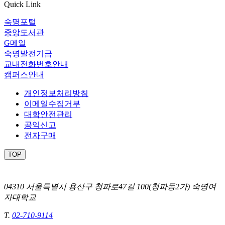
Quick Link
숙명포털
중앙도서관
G메일
숙명발전기금
교내전화번호안내
캠퍼스안내
개인정보처리방침
이메일수집거부
대학안전관리
공익신고
전자구매
TOP
04310 서울특별시 용산구 청파로47길 100(청파동2가) 숙명여
자대학교
T.
02-710-9114