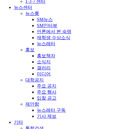
1·3·7 센터
뉴스센터
뉴스룸
SM뉴스
SM인터뷰
언론에서 본 숙명
재학생 수상소식
뉴스레터
홍보
홍보책자
소식지
갤러리
미디어
대학공지
주요 공지
주요 행사
입찰 공고
제안함
뉴스레터 구독
기사 제보
기타
통합검색