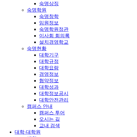
숙명상징
숙명학원
숙명창학
임원정보
숙명학원정관
이사회 회의록
설치경영학교
숙명현황
대학기구
대학규정
대학요람
경영정보
협약정보
대학성과
대학정보공시
대학안전관리
캠퍼스 안내
캠퍼스 투어
오시는 길
교내 검색
대학·대학원