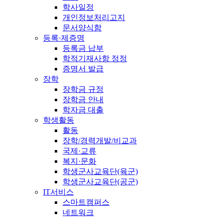
학사일정
개인정보처리고지
문서양식함
등록·제증명
등록금 납부
학적기재사항 정정
증명서 발급
장학
장학금 규정
장학금 안내
학자금 대출
학생활동
활동
장학/경력개발/비교과
국제·교류
복지·문화
학생군사교육단(육군)
학생군사교육단(공군)
IT서비스
스마트캠퍼스
네트워크