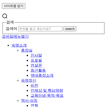
사이트맵 닫기
검색
검색어
search
모바일메뉴열기
숙명소개
총장실
인사말
프로필
연설문
최근활동
역대총장소개
숙명정신
비전
인재상 및 핵심역량
교육이념·목적·목표
역사·상징
연혁