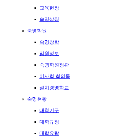
교육헌장
숙명상징
숙명학원
숙명창학
임원정보
숙명학원정관
이사회 회의록
설치경영학교
숙명현황
대학기구
대학규정
대학요람