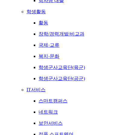
학자금 대출
학생활동
활동
장학/경력개발/비교과
국제·교류
복지·문화
학생군사교육단(육군)
학생군사교육단(공군)
IT서비스
스마트캠퍼스
네트워크
보안서비스
정품 소프트웨어