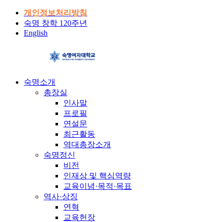
개인정보처리방침
숙명 창학 120주년
English
숙명소개
총장실
인사말
프로필
연설문
최근활동
역대총장소개
숙명정신
비전
인재상 및 핵심역량
교육이념·목적·목표
역사·상징
연혁
교육헌장