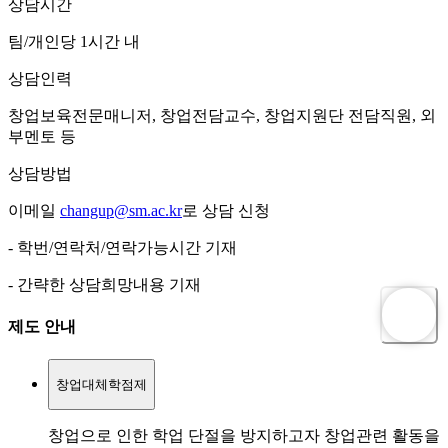
상담시간
팀/개인당 1시간 내
상담인력
창업보육전문매니저, 창업전담교수, 창업지원단 전담직원, 외
부멘토 등
상담방법
이메일
changup@sm.ac.kr
로 상담 신청
- 학번/연락처/연락가능시간 기재
- 간략한 상담희망내용 기재
제도 안내
창업대체학점제
창업으로 인한 학업 단절을 방지하고자 창업관련 활동을