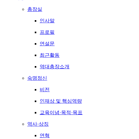
총장실
인사말
프로필
연설문
최근활동
역대총장소개
숙명정신
비전
인재상 및 핵심역량
교육이념·목적·목표
역사·상징
연혁