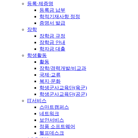
등록·제증명
등록금 납부
학적기재사항 정정
증명서 발급
장학
장학금 규정
장학금 안내
학자금 대출
학생활동
활동
장학/경력개발/비교과
국제·교류
복지·문화
학생군사교육단(육군)
학생군사교육단(공군)
IT서비스
스마트캠퍼스
네트워크
보안서비스
정품 소프트웨어
헬프데스크