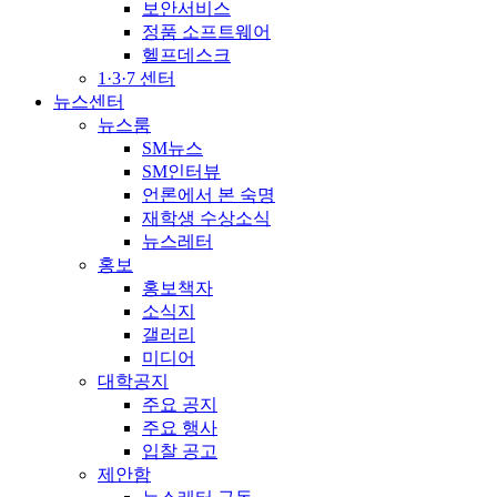
보안서비스
정품 소프트웨어
헬프데스크
1·3·7 센터
뉴스센터
뉴스룸
SM뉴스
SM인터뷰
언론에서 본 숙명
재학생 수상소식
뉴스레터
홍보
홍보책자
소식지
갤러리
미디어
대학공지
주요 공지
주요 행사
입찰 공고
제안함