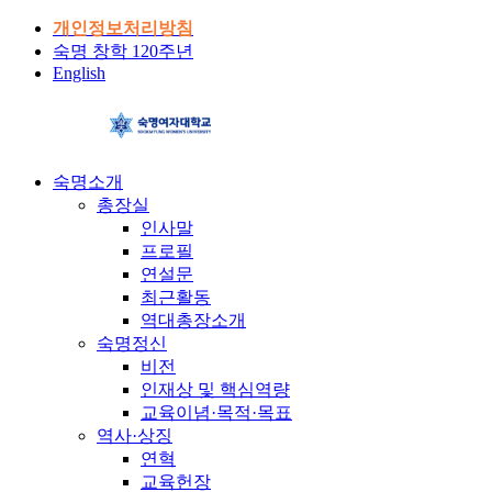
개인정보처리방침
숙명 창학 120주년
English
숙명소개
총장실
인사말
프로필
연설문
최근활동
역대총장소개
숙명정신
비전
인재상 및 핵심역량
교육이념·목적·목표
역사·상징
연혁
교육헌장