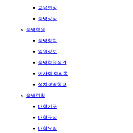
교육헌장
숙명상징
숙명학원
숙명창학
임원정보
숙명학원정관
이사회 회의록
설치경영학교
숙명현황
대학기구
대학규정
대학요람