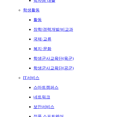
학자금 대출
학생활동
활동
장학/경력개발/비교과
국제·교류
복지·문화
학생군사교육단(육군)
학생군사교육단(공군)
IT서비스
스마트캠퍼스
네트워크
보안서비스
정품 소프트웨어