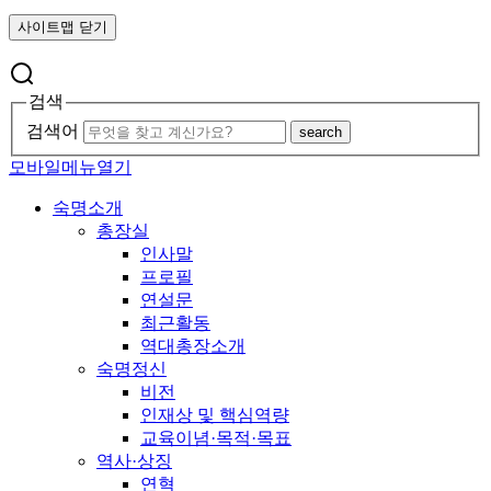
사이트맵 닫기
검색
검색어
search
모바일메뉴열기
숙명소개
총장실
인사말
프로필
연설문
최근활동
역대총장소개
숙명정신
비전
인재상 및 핵심역량
교육이념·목적·목표
역사·상징
연혁