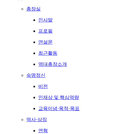
총장실
인사말
프로필
연설문
최근활동
역대총장소개
숙명정신
비전
인재상 및 핵심역량
교육이념·목적·목표
역사·상징
연혁