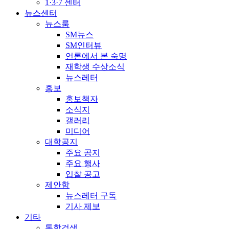
1·3·7 센터
뉴스센터
뉴스룸
SM뉴스
SM인터뷰
언론에서 본 숙명
재학생 수상소식
뉴스레터
홍보
홍보책자
소식지
갤러리
미디어
대학공지
주요 공지
주요 행사
입찰 공고
제안함
뉴스레터 구독
기사 제보
기타
통합검색