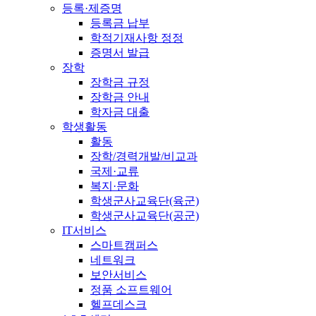
등록·제증명
등록금 납부
학적기재사항 정정
증명서 발급
장학
장학금 규정
장학금 안내
학자금 대출
학생활동
활동
장학/경력개발/비교과
국제·교류
복지·문화
학생군사교육단(육군)
학생군사교육단(공군)
IT서비스
스마트캠퍼스
네트워크
보안서비스
정품 소프트웨어
헬프데스크