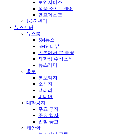
보안서비스
정품 소프트웨어
헬프데스크
1·3·7 센터
뉴스센터
뉴스룸
SM뉴스
SM인터뷰
언론에서 본 숙명
재학생 수상소식
뉴스레터
홍보
홍보책자
소식지
갤러리
미디어
대학공지
주요 공지
주요 행사
입찰 공고
제안함