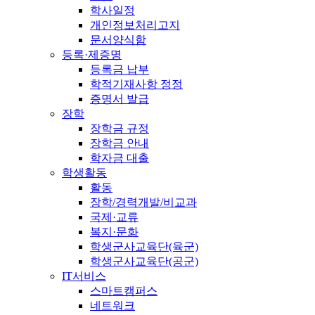
학사일정
개인정보처리고지
문서양식함
등록·제증명
등록금 납부
학적기재사항 정정
증명서 발급
장학
장학금 규정
장학금 안내
학자금 대출
학생활동
활동
장학/경력개발/비교과
국제·교류
복지·문화
학생군사교육단(육군)
학생군사교육단(공군)
IT서비스
스마트캠퍼스
네트워크