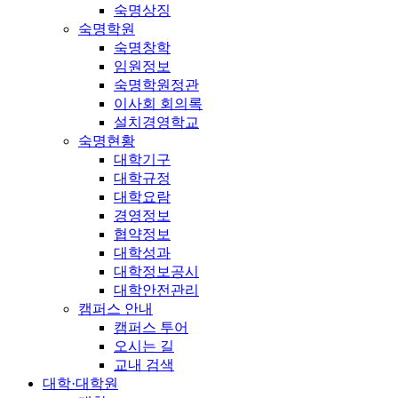
숙명상징
숙명학원
숙명창학
임원정보
숙명학원정관
이사회 회의록
설치경영학교
숙명현황
대학기구
대학규정
대학요람
경영정보
협약정보
대학성과
대학정보공시
대학안전관리
캠퍼스 안내
캠퍼스 투어
오시는 길
교내 검색
대학·대학원