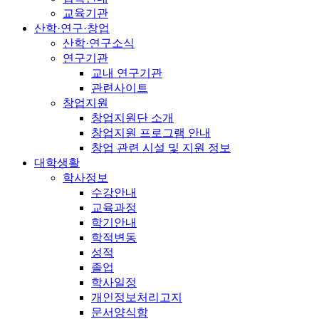
교육기관
산학·연구·창업
산학·연구소식
연구기관
교내 연구기관
관련사이트
창업지원
창업지원단 소개
창업지원 프로그램 안내
창업 관련 시설 및 지원 정보
대학생활
학사정보
수강안내
교육과정
학기안내
학적변동
성적
졸업
학사일정
개인정보처리고지
문서양식함