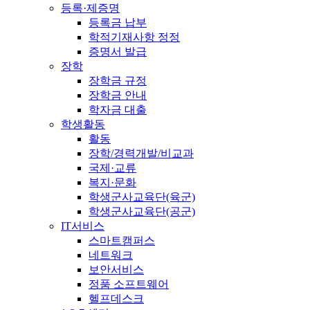
등록·제증명
등록금 납부
학적기재사항 정정
증명서 발급
장학
장학금 규정
장학금 안내
학자금 대출
학생활동
활동
장학/경력개발/비교과
국제·교류
복지·문화
학생군사교육단(육군)
학생군사교육단(공군)
IT서비스
스마트캠퍼스
네트워크
보안서비스
정품 소프트웨어
헬프데스크