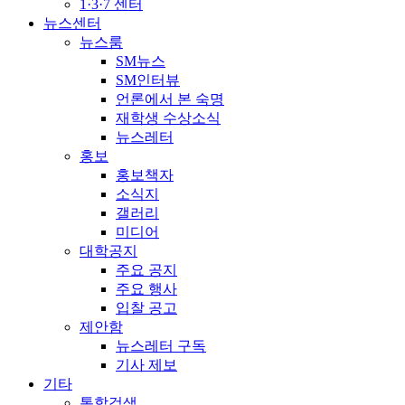
1·3·7 센터
뉴스센터
뉴스룸
SM뉴스
SM인터뷰
언론에서 본 숙명
재학생 수상소식
뉴스레터
홍보
홍보책자
소식지
갤러리
미디어
대학공지
주요 공지
주요 행사
입찰 공고
제안함
뉴스레터 구독
기사 제보
기타
통합검색