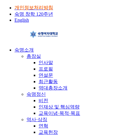
개인정보처리방침
숙명 창학 120주년
English
숙명소개
총장실
인사말
프로필
연설문
최근활동
역대총장소개
숙명정신
비전
인재상 및 핵심역량
교육이념·목적·목표
역사·상징
연혁
교육헌장