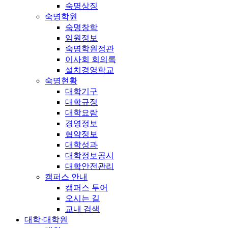
숙명상징
숙명학원
숙명창학
임원정보
숙명학원정관
이사회 회의록
설치경영학교
숙명현황
대학기구
대학규정
대학요람
경영정보
협약정보
대학성과
대학정보공시
대학안전관리
캠퍼스 안내
캠퍼스 투어
오시는 길
교내 검색
대학·대학원