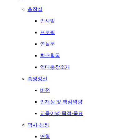
총장실
인사말
프로필
연설문
최근활동
역대총장소개
숙명정신
비전
인재상 및 핵심역량
교육이념·목적·목표
역사·상징
연혁