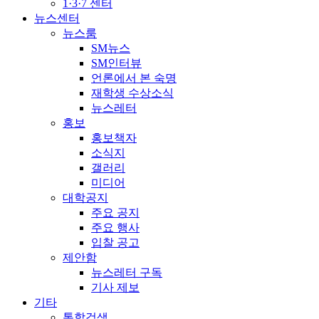
1·3·7 센터
뉴스센터
뉴스룸
SM뉴스
SM인터뷰
언론에서 본 숙명
재학생 수상소식
뉴스레터
홍보
홍보책자
소식지
갤러리
미디어
대학공지
주요 공지
주요 행사
입찰 공고
제안함
뉴스레터 구독
기사 제보
기타
통합검색