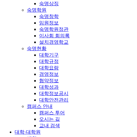
숙명상징
숙명학원
숙명창학
임원정보
숙명학원정관
이사회 회의록
설치경영학교
숙명현황
대학기구
대학규정
대학요람
경영정보
협약정보
대학성과
대학정보공시
대학안전관리
캠퍼스 안내
캠퍼스 투어
오시는 길
교내 검색
대학·대학원