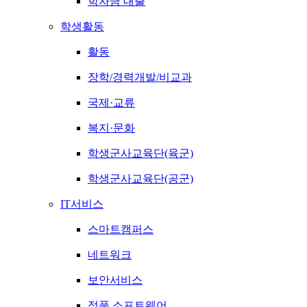
학자금 대출
학생활동
활동
장학/경력개발/비교과
국제·교류
복지·문화
학생군사교육단(육군)
학생군사교육단(공군)
IT서비스
스마트캠퍼스
네트워크
보안서비스
정품 소프트웨어