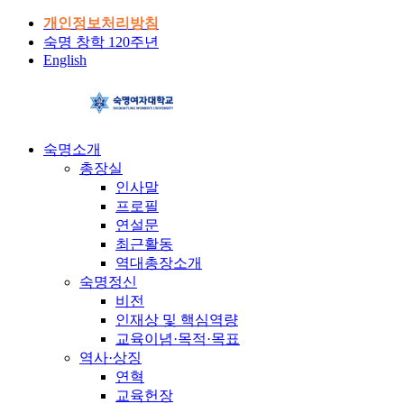
개인정보처리방침
숙명 창학 120주년
English
숙명소개
총장실
인사말
프로필
연설문
최근활동
역대총장소개
숙명정신
비전
인재상 및 핵심역량
교육이념·목적·목표
역사·상징
연혁
교육헌장