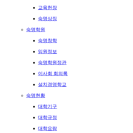
교육헌장
숙명상징
숙명학원
숙명창학
임원정보
숙명학원정관
이사회 회의록
설치경영학교
숙명현황
대학기구
대학규정
대학요람