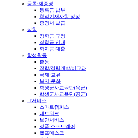
등록·제증명
등록금 납부
학적기재사항 정정
증명서 발급
장학
장학금 규정
장학금 안내
학자금 대출
학생활동
활동
장학/경력개발/비교과
국제·교류
복지·문화
학생군사교육단(육군)
학생군사교육단(공군)
IT서비스
스마트캠퍼스
네트워크
보안서비스
정품 소프트웨어
헬프데스크