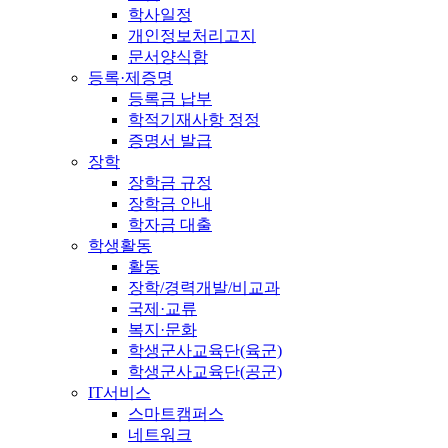
학사일정
개인정보처리고지
문서양식함
등록·제증명
등록금 납부
학적기재사항 정정
증명서 발급
장학
장학금 규정
장학금 안내
학자금 대출
학생활동
활동
장학/경력개발/비교과
국제·교류
복지·문화
학생군사교육단(육군)
학생군사교육단(공군)
IT서비스
스마트캠퍼스
네트워크