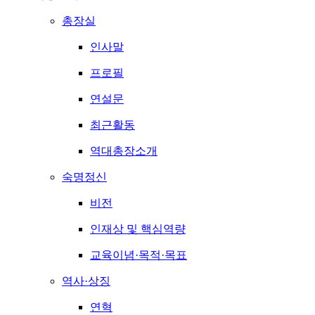
총장실
인사말
프로필
연설문
최근활동
역대총장소개
숙명정신
비전
인재상 및 핵심역량
교육이념·목적·목표
역사·상징
연혁