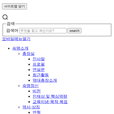
사이트맵 닫기
검색
검색어
search
모바일메뉴열기
숙명소개
총장실
인사말
프로필
연설문
최근활동
역대총장소개
숙명정신
비전
인재상 및 핵심역량
교육이념·목적·목표
역사·상징
연혁