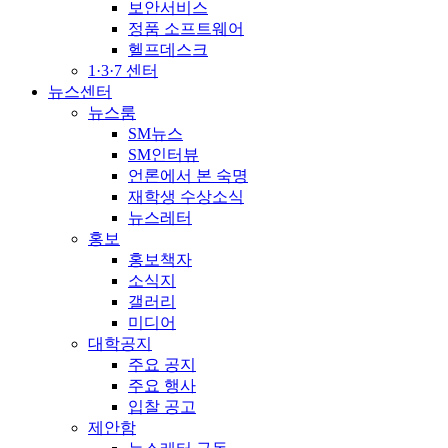
보안서비스
정품 소프트웨어
헬프데스크
1·3·7 센터
뉴스센터
뉴스룸
SM뉴스
SM인터뷰
언론에서 본 숙명
재학생 수상소식
뉴스레터
홍보
홍보책자
소식지
갤러리
미디어
대학공지
주요 공지
주요 행사
입찰 공고
제안함