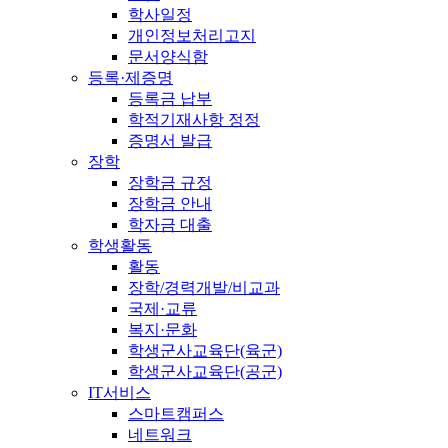
학사일정
개인정보처리고지
문서양식함
등록·제증명
등록금 납부
학적기재사항 정정
증명서 발급
장학
장학금 규정
장학금 안내
학자금 대출
학생활동
활동
장학/경력개발/비교과
국제·교류
복지·문화
학생군사교육단(육군)
학생군사교육단(공군)
IT서비스
스마트캠퍼스
네트워크