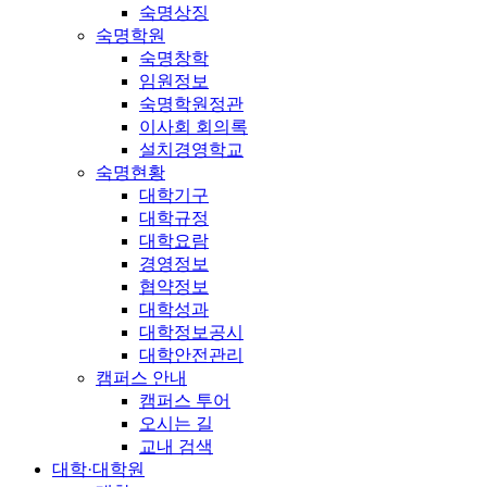
숙명상징
숙명학원
숙명창학
임원정보
숙명학원정관
이사회 회의록
설치경영학교
숙명현황
대학기구
대학규정
대학요람
경영정보
협약정보
대학성과
대학정보공시
대학안전관리
캠퍼스 안내
캠퍼스 투어
오시는 길
교내 검색
대학·대학원