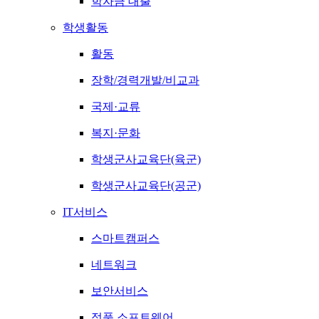
학자금 대출
학생활동
활동
장학/경력개발/비교과
국제·교류
복지·문화
학생군사교육단(육군)
학생군사교육단(공군)
IT서비스
스마트캠퍼스
네트워크
보안서비스
정품 소프트웨어