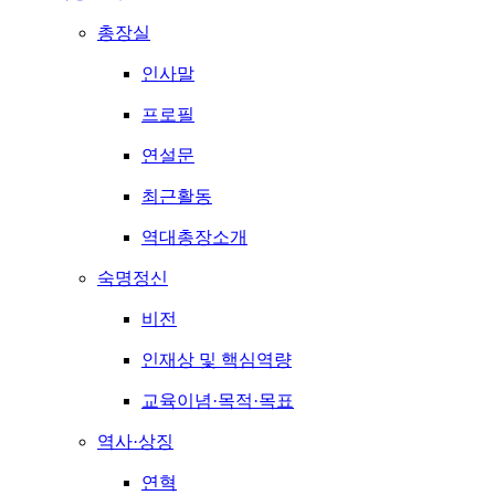
총장실
인사말
프로필
연설문
최근활동
역대총장소개
숙명정신
비전
인재상 및 핵심역량
교육이념·목적·목표
역사·상징
연혁