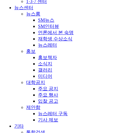
1·3·7 센터
뉴스센터
뉴스룸
SM뉴스
SM인터뷰
언론에서 본 숙명
재학생 수상소식
뉴스레터
홍보
홍보책자
소식지
갤러리
미디어
대학공지
주요 공지
주요 행사
입찰 공고
제안함
뉴스레터 구독
기사 제보
기타
통합검색