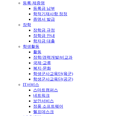
등록·제증명
등록금 납부
학적기재사항 정정
증명서 발급
장학
장학금 규정
장학금 안내
학자금 대출
학생활동
활동
장학/경력개발/비교과
국제·교류
복지·문화
학생군사교육단(육군)
학생군사교육단(공군)
IT서비스
스마트캠퍼스
네트워크
보안서비스
정품 소프트웨어
헬프데스크