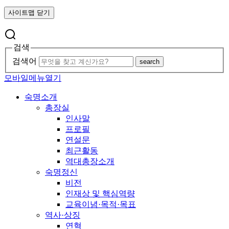
사이트맵 닫기
검색
검색어
search
모바일메뉴열기
숙명소개
총장실
인사말
프로필
연설문
최근활동
역대총장소개
숙명정신
비전
인재상 및 핵심역량
교육이념·목적·목표
역사·상징
연혁