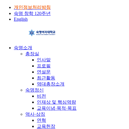
개인정보처리방침
숙명 창학 120주년
English
숙명소개
총장실
인사말
프로필
연설문
최근활동
역대총장소개
숙명정신
비전
인재상 및 핵심역량
교육이념·목적·목표
역사·상징
연혁
교육헌장