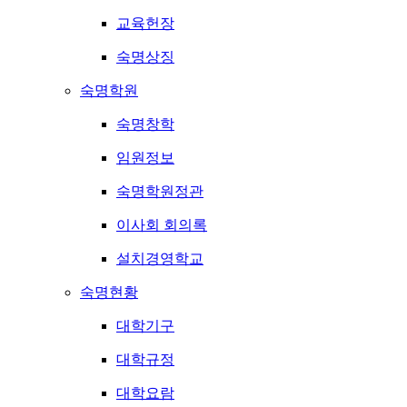
교육헌장
숙명상징
숙명학원
숙명창학
임원정보
숙명학원정관
이사회 회의록
설치경영학교
숙명현황
대학기구
대학규정
대학요람