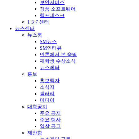
보안서비스
정품 소프트웨어
헬프데스크
1·3·7 센터
뉴스센터
뉴스룸
SM뉴스
SM인터뷰
언론에서 본 숙명
재학생 수상소식
뉴스레터
홍보
홍보책자
소식지
갤러리
미디어
대학공지
주요 공지
주요 행사
입찰 공고
제안함