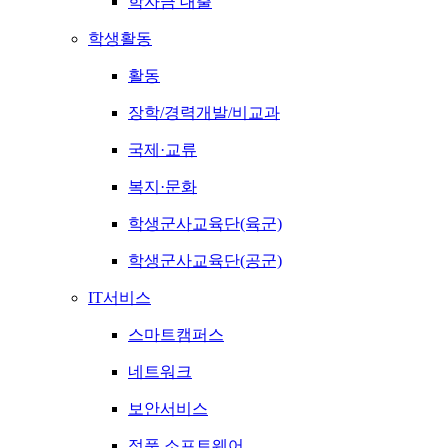
학자금 대출
학생활동
활동
장학/경력개발/비교과
국제·교류
복지·문화
학생군사교육단(육군)
학생군사교육단(공군)
IT서비스
스마트캠퍼스
네트워크
보안서비스
정품 소프트웨어