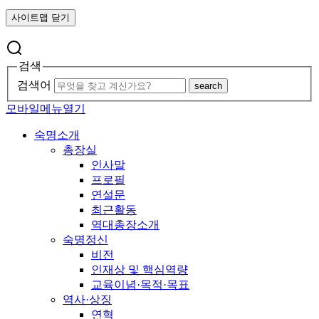
사이트맵 닫기
검색
검색어
search
모바일메뉴열기
숙명소개
총장실
인사말
프로필
연설문
최근활동
역대총장소개
숙명정신
비전
인재상 및 핵심역량
교육이념·목적·목표
역사·상징
연혁