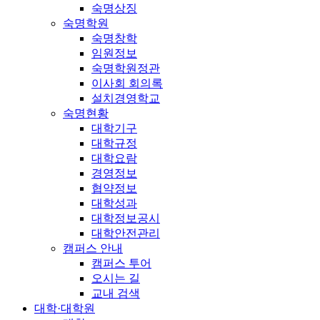
숙명상징
숙명학원
숙명창학
임원정보
숙명학원정관
이사회 회의록
설치경영학교
숙명현황
대학기구
대학규정
대학요람
경영정보
협약정보
대학성과
대학정보공시
대학안전관리
캠퍼스 안내
캠퍼스 투어
오시는 길
교내 검색
대학·대학원