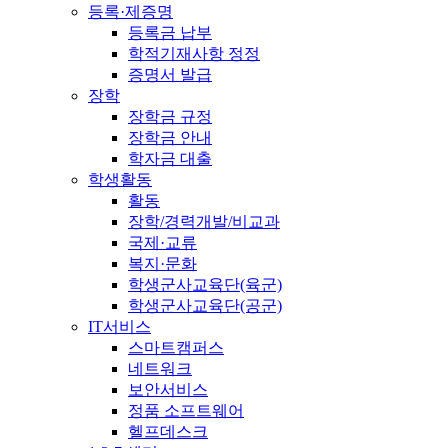
등록·제증명
등록금 납부
학적기재사항 정정
증명서 발급
장학
장학금 규정
장학금 안내
학자금 대출
학생활동
활동
장학/경력개발/비교과
국제·교류
복지·문화
학생군사교육단(육군)
학생군사교육단(공군)
IT서비스
스마트캠퍼스
네트워크
보안서비스
정품 소프트웨어
헬프데스크