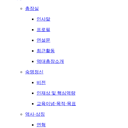
총장실
인사말
프로필
연설문
최근활동
역대총장소개
숙명정신
비전
인재상 및 핵심역량
교육이념·목적·목표
역사·상징
연혁