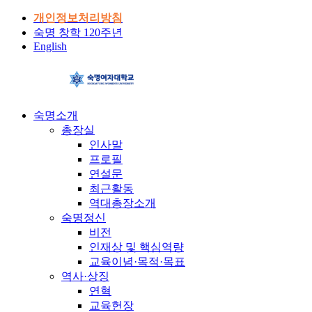
개인정보처리방침
숙명 창학 120주년
English
숙명소개
총장실
인사말
프로필
연설문
최근활동
역대총장소개
숙명정신
비전
인재상 및 핵심역량
교육이념·목적·목표
역사·상징
연혁
교육헌장