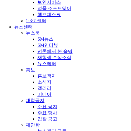
보안서비스
정품 소프트웨어
헬프데스크
1·3·7 센터
뉴스센터
뉴스룸
SM뉴스
SM인터뷰
언론에서 본 숙명
재학생 수상소식
뉴스레터
홍보
홍보책자
소식지
갤러리
미디어
대학공지
주요 공지
주요 행사
입찰 공고
제안함