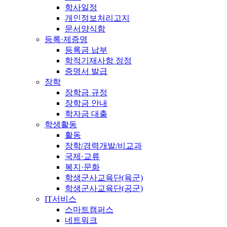
학사일정
개인정보처리고지
문서양식함
등록·제증명
등록금 납부
학적기재사항 정정
증명서 발급
장학
장학금 규정
장학금 안내
학자금 대출
학생활동
활동
장학/경력개발/비교과
국제·교류
복지·문화
학생군사교육단(육군)
학생군사교육단(공군)
IT서비스
스마트캠퍼스
네트워크