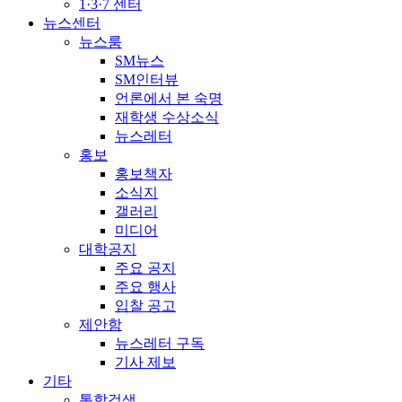
1·3·7 센터
뉴스센터
뉴스룸
SM뉴스
SM인터뷰
언론에서 본 숙명
재학생 수상소식
뉴스레터
홍보
홍보책자
소식지
갤러리
미디어
대학공지
주요 공지
주요 행사
입찰 공고
제안함
뉴스레터 구독
기사 제보
기타
통합검색