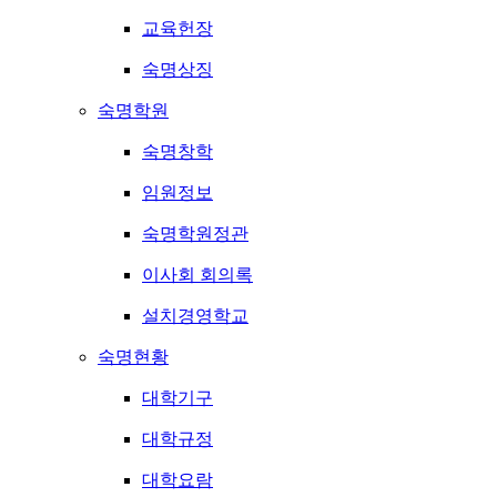
교육헌장
숙명상징
숙명학원
숙명창학
임원정보
숙명학원정관
이사회 회의록
설치경영학교
숙명현황
대학기구
대학규정
대학요람