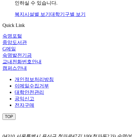
인하실 수 있습니다.
복지시설별 보기
대학기구별 보기
Quick Link
숙명포털
중앙도서관
G메일
숙명발전기금
교내전화번호안내
캠퍼스안내
개인정보처리방침
이메일수집거부
대학안전관리
공익신고
전자구매
TOP
04310 서울특별시 용산구 청파로47길 100(청파동2가) 숙명여